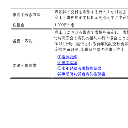
表彰状の交付を希望する日の１か月前ま
推薦手続き方法
商工会事務局まで負担金を添えてお申込
負担金
1,000円/1名
商工会における審査で表彰を決定し、表
なお商工会で表彰の授与を行う場合には
審査・表彰
①1月上旬に開催される新年賀詞交歓会
②原則毎月第2水曜日開催の理事会席上
①推薦要綱
②推薦基準
要綱・推薦書
③永年勤続者表彰推薦書
④事業所功労者表彰推薦書